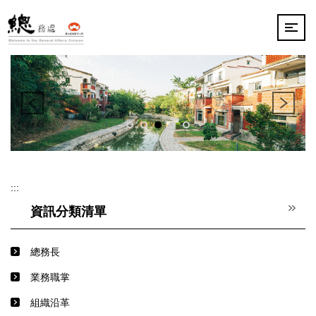
跳
到
主
要
內
容
區
:::
資訊分類清單
總務長
業務職掌
組織沿革